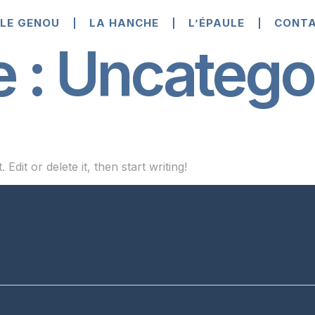
LE GENOU
LA HANCHE
L’ÉPAULE
CONT
e :
Uncatego
dit or delete it, then start writing!