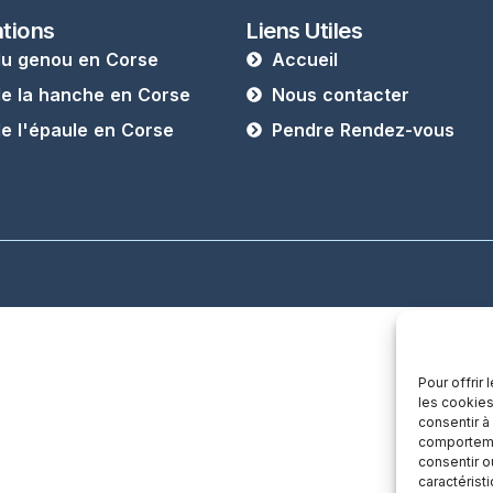
ntions
Liens Utiles
du genou en Corse
Accueil
de la hanche en Corse
Nous contacter
de l'épaule en Corse
Pendre Rendez-vous
Pour offrir
les cookies
consentir à
comportemen
consentir o
caractérist